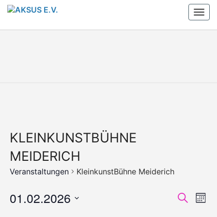
Skip
Togg
to
navi
content
AKSUS
Arbeitskreis
Schule Und
Stadtteil
E.V.
E.V.
KLEINKUNSTBÜHNE
MEIDERICH
Veranstaltungen
KleinkunstBühne Meiderich
01.02.2026
V
V
Suche
Mona
E
E
Datum
R