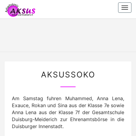
Skip
Togg
to
navi
content
AKSUS
Arbeitskreis
Schule Und
Stadtteil
E.V.
E.V.
AKSUSSOKO
AKSUSSOKO
Am Samstag fuhren Muhammed, Anna Lena,
Exauce, Rokan und Sina aus der Klasse 7e sowie
Anna Lena aus der Klasse 7f der Gesamtschule
Duisburg-Meiderich zur Ehrenamtsbörse in die
Duisburger Innenstadt.