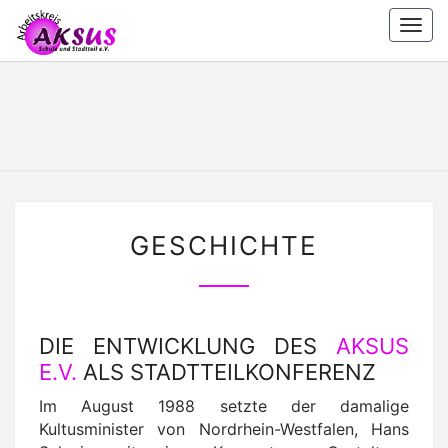
Skip
Togg
to
navi
content
AKSUS
Arbeitskreis
Schule Und
Stadtteil
E.V.
E.V.
GESCHICHTE
GESCHICHTE
DIE ENTWICKLUNG DES
AKSUS
E.V.
ALS STADTTEILKONFERENZ
Im August 1988 setzte der damalige
Kultusminister von Nordrhein-Westfalen, Hans