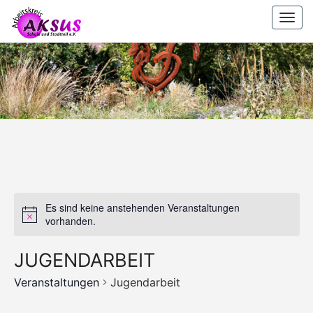
Skip
Togg
to
navi
content
AKSUS
Arbeitskreis
Schule Und
Stadtteil
E.V.
E.V.
Es sind keine anstehenden Veranstaltungen
vorhanden.
JUGENDARBEIT
Veranstaltungen
Jugendarbeit