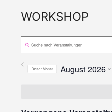
WORKSHOP
V
Bitte
E
Schlüsselwort
R
eingeben.
August 2026
Suche
A
Dieser Monat
nach
N
Datum
Veranstaltungen
S
wählen.
Schlüsselwort.
T
A