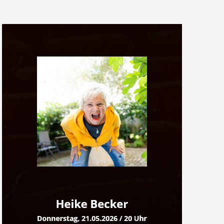
G
A
T
I
O
N