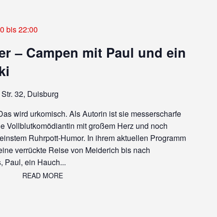
00
bis
22:00
r – Campen mit Paul und ein
ki
Str. 32, Duisburg
as wird urkomisch. Als Autorin ist sie messerscharfe
ne Vollblutkomödiantin mit großem Herz und noch
 feinstem Ruhrpott-Humor. In ihrem aktuellen Programm
eine verrückte Reise von Meiderich bis nach
Paul, ein Hauch...
READ MORE
READ MORE