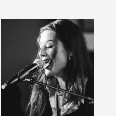
N
G
A
N
S
I
C
H
T
E
N
-
N
A
V
I