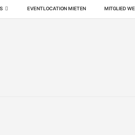
S
EVENTLOCATION MIETEN
MITGLIED W
AKS
Arbeitskreis
Schule Und
Stadtteil
E.V.
E.V