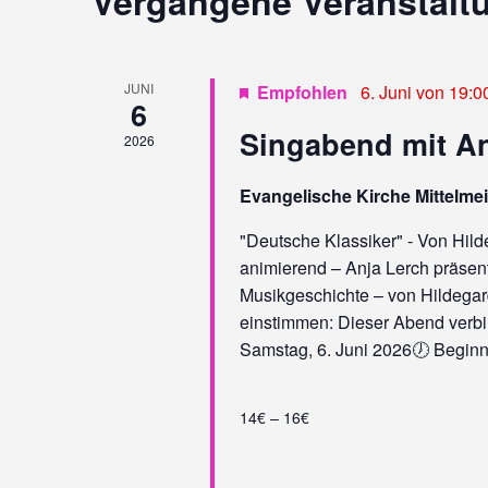
Vergangene Veranstalt
L
T
U
JUNI
Empfohlen
6. Juni von 19:0
6
N
Singabend mit An
2026
G
E
Evangelische Kirche Mittelme
N
"Deutsche Klassiker" - Von Hil
animierend – Anja Lerch präsent
S
Musikgeschichte – von Hildegar
U
einstimmen: Dieser Abend verbi
Samstag, 6. Juni 2026🕖 Beginn: 
C
H
14€ – 16€
E
U