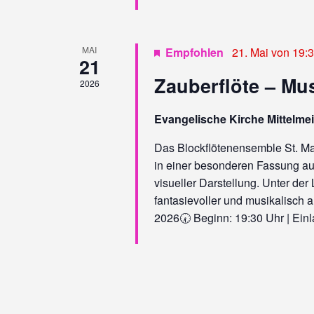
N
A
V
MAI
Empfohlen
21. Mai von 19:
21
I
Zauberflöte – Mus
2026
G
Evangelische Kirche Mittelme
A
Das Blockflötenensemble St. Max
T
in einer besonderen Fassung au
I
visueller Darstellung. Unter der
fantasievoller und musikalisch 
O
2026🕢 Beginn: 19:30 Uhr | Einla
N