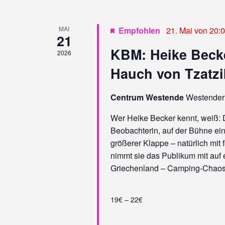
N
D
MAI
Empfohlen
21. Mai von 20:
21
A
KBM: Heike Becke
2026
N
Hauch von Tzatzi
S
Centrum Westende
Westender 
I
C
Wer Heike Becker kennt, weiß: D
Beobachterin, auf der Bühne ei
H
größerer Klappe – natürlich mit
T
nimmt sie das Publikum mit auf 
Griechenland – Camping-Chaos, 
E
N
19€ – 22€
,