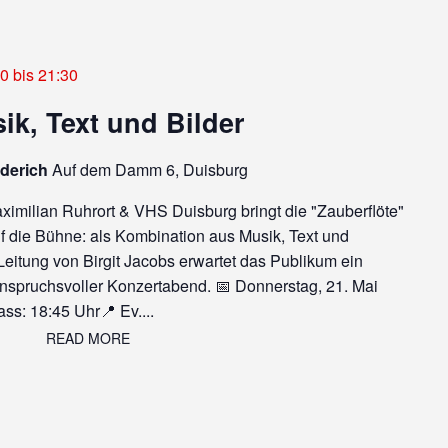
30
bis
21:30
ik, Text und Bilder
iderich
Auf dem Damm 6, Duisburg
imilian Ruhrort & VHS Duisburg bringt die "Zauberflöte"
f die Bühne: als Kombination aus Musik, Text und
 Leitung von Birgit Jacobs erwartet das Publikum ein
anspruchsvoller Konzertabend. 📅 Donnerstag, 21. Mai
ss: 18:45 Uhr📍 Ev....
READ MORE
READ MORE