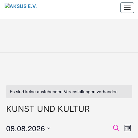
Skip
Togg
to
navi
content
AKSUS
Arbeitskreis
Schule Und
Stadtteil
E.V.
E.V.
Es sind keine anstehenden Veranstaltungen vorhanden.
KUNST UND KULTUR
08.08.2026
V
V
Suche
Mona
E
E
Datum