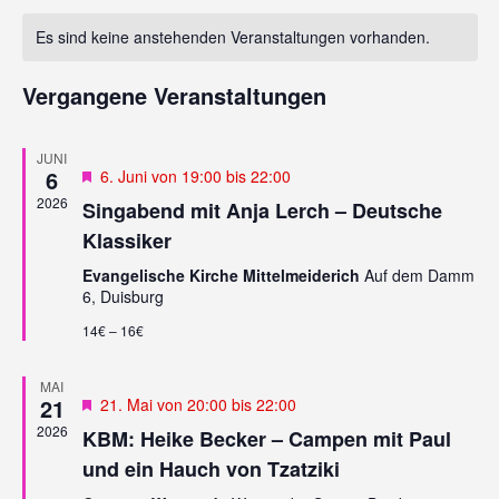
R
R
wählen.
A
Es sind keine anstehenden Veranstaltungen vorhanden.
A
N
N
S
Vergangene Veranstaltungen
T
S
A
T
L
JUNI
A
T
6
Empfohlen
6. Juni von 19:00
bis
22:00
L
U
2026
Singabend mit Anja Lerch – Deutsche
N
T
Klassiker
G
U
A
Evangelische Kirche Mittelmeiderich
Auf dem Damm
N
N
6, Duisburg
G
S
14€ – 16€
I
E
C
N
H
MAI
S
T
21
Empfohlen
21. Mai von 20:00
bis
22:00
U
E
2026
KBM: Heike Becker – Campen mit Paul
N
C
und ein Hauch von Tzatziki
-
H
N