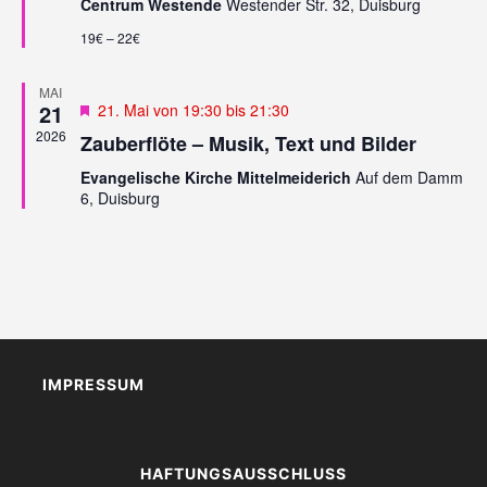
Centrum Westende
Westender Str. 32, Duisburg
E
A
U
19€ – 22€
V
N
I
G
MAI
D
21
Empfohlen
21. Mai von 19:30
bis
21:30
A
A
T
2026
Zauberflöte – Musik, Text und Bilder
N
I
Evangelische Kirche Mittelmeiderich
Auf dem Damm
S
O
6, Duisburg
N
I
C
H
T
E
N
,
IMPRESSUM
N
A
V
HAFTUNGSAUSSCHLUSS