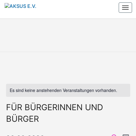
Skip
Togg
to
navi
content
AKSUS
Arbeitskreis
Schule Und
Stadtteil
E.V.
E.V.
Es sind keine anstehenden Veranstaltungen vorhanden.
FÜR BÜRGERINNEN UND
BÜRGER