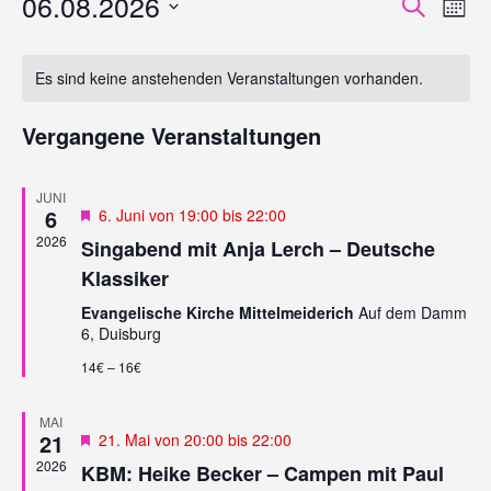
06.08.2026
V
V
Suche
Mona
E
E
Datum
R
R
wählen.
A
Es sind keine anstehenden Veranstaltungen vorhanden.
A
N
N
S
Vergangene Veranstaltungen
T
S
A
T
L
JUNI
A
T
6
Empfohlen
6. Juni von 19:00
bis
22:00
L
U
2026
Singabend mit Anja Lerch – Deutsche
N
T
Klassiker
G
U
A
Evangelische Kirche Mittelmeiderich
Auf dem Damm
N
N
6, Duisburg
G
S
14€ – 16€
I
E
C
N
H
MAI
S
T
21
Empfohlen
21. Mai von 20:00
bis
22:00
U
E
2026
KBM: Heike Becker – Campen mit Paul
N
C