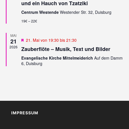
und ein Hauch von Tzatziki
-
H
N
Centrum Westende
Westender Str. 32, Duisburg
E
A
U
19€ – 22€
V
N
I
G
MAI
D
21
Empfohlen
21. Mai von 19:30
bis
21:30
A
A
T
2026
Zauberflöte – Musik, Text und Bilder
N
I
Evangelische Kirche Mittelmeiderich
Auf dem Damm
S
O
6, Duisburg
N
I
C
H
T
E
N
,
IMPRESSUM
N
A