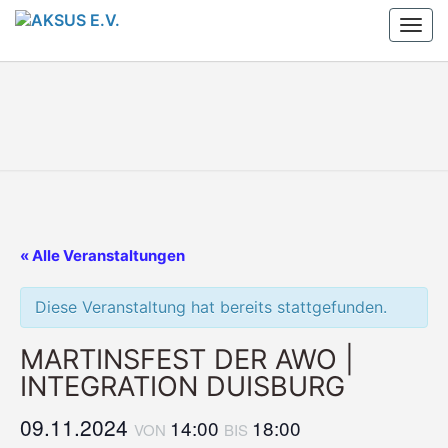
Skip
Togg
to
navi
content
AKSUS
Arbeitskreis
Schule Und
Stadtteil
E.V.
E.V.
« Alle Veranstaltungen
Diese Veranstaltung hat bereits stattgefunden.
MARTINSFEST DER AWO |
INTEGRATION DUISBURG
09.11.2024
14:00
18:00
VON
BIS