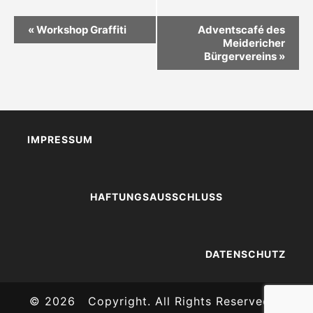
V
«
Workshop Graffiti
Adventscafé des
E
Meidericher
R
Bürgervereins
»
A
N
S
T
A
L
IMPRESSUM
T
U
N
HAFTUNGSAUSSCHLUSS
G
N
A
V
DATENSCHUTZ
I
G
A
T
© 2026
Copyright. All Rights Reserved. -