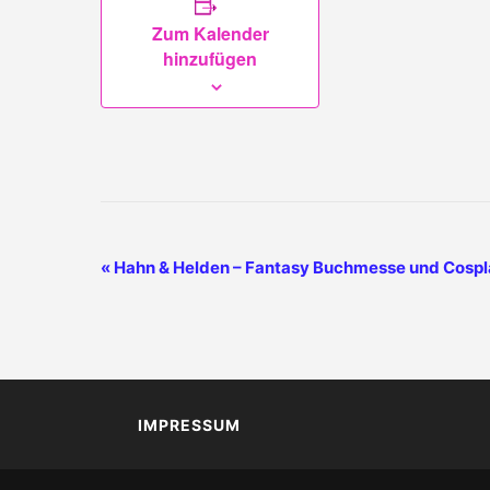
Zum Kalender
hinzufügen
V
«
Hahn & Helden – Fantasy Buchmesse und Cospl
E
R
A
N
S
IMPRESSUM
T
A