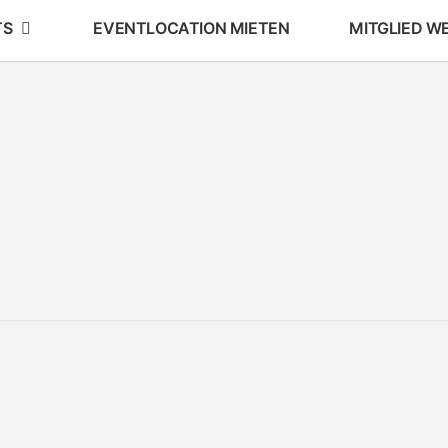
TS
EVENTLOCATION MIETEN
MITGLIED W
AKS
Arbeitskreis
Schule Und
Stadtteil
E.V.
E.V