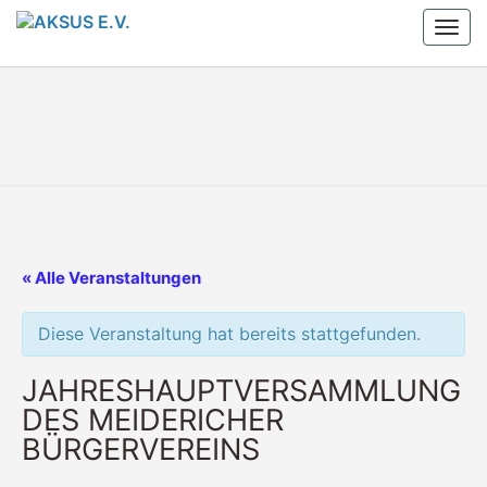
Skip
Togg
to
navi
content
AKSUS
Arbeitskreis
Schule Und
Stadtteil
E.V.
E.V.
« Alle Veranstaltungen
Diese Veranstaltung hat bereits stattgefunden.
JAHRESHAUPTVERSAMMLUNG
DES MEIDERICHER
BÜRGERVEREINS