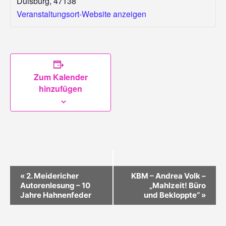
Duisburg
,
47138
Veranstaltungsort-Website anzeigen
Zum Kalender
hinzufügen
V
«
2. Meidericher
KBM – Andrea Volk –
E
Autorenlesung – 10
„Mahlzeit! Büro
R
Jahre Hahnenfeder
und Bekloppte“
»
A
N
S