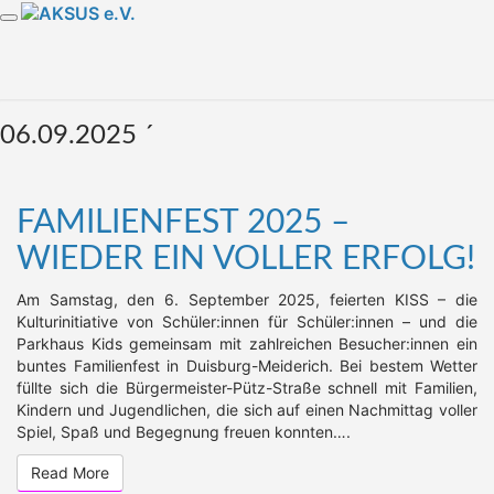
Skip
Toggle
to
AKSUS E.V.
ARBEITSKREIS SCHULE UND
navigation
content
STADTTEIL E.V.
06.09.2025 ´
Familienfest
FAMILIENFEST 2025 –
2025
WIEDER EIN VOLLER ERFOLG!
–
Wieder
Am Samstag, den 6. September 2025, feierten KISS – die
ein
Kulturinitiative von Schüler:innen für Schüler:innen – und die
voller
Parkhaus Kids gemeinsam mit zahlreichen Besucher:innen ein
Erfolg!
buntes Familienfest in Duisburg-Meiderich. Bei bestem Wetter
füllte sich die Bürgermeister-Pütz-Straße schnell mit Familien,
Kindern und Jugendlichen, die sich auf einen Nachmittag voller
Spiel, Spaß und Begegnung freuen konnten….
Read More
Read More