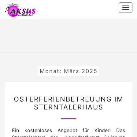
Skip
Togg
to
navi
content
AKSUS
Arbeitskreis
Schule Und
Stadtteil
E.V.
E.V.
Monat:
März 2025
OSTERFERIENBETREUU
OSTERFERIENBETREUUNG IM
IM
STERNTALERHAUS
STERNTALERHAUS
Ein kostenloses Angebot für Kinder! Das