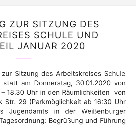
EINLADUNG
G ZUR SITZUNG DES
ZUR
REISES SCHULE UND
SITZUNG
EIL JANUAR 2020
DES
ARBEITSKREISES
SCHULE
UND
 zur Sitzung des Arbeitskreises Schule
STADTTEIL
et statt am Donnerstag, 30.01.2020 von
JANUAR
) – 18.30 Uhr in den Räumlichkeiten von
2020
k-Str. 29 (Parkmöglichkeit ab 16:30 Uhr
es Jugendamts in der Weißenburger
 Tagesordnung: Begrüßung und Führung