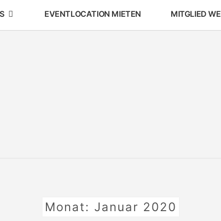
S
EVENTLOCATION MIETEN
MITGLIED W
AKS
Arbeitskreis
Schule Und
Stadtteil
E.V.
E.V
Monat:
Januar 2020