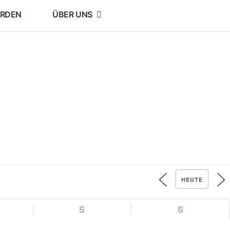
ERDEN
ÜBER UNS
HEUTE
S
S