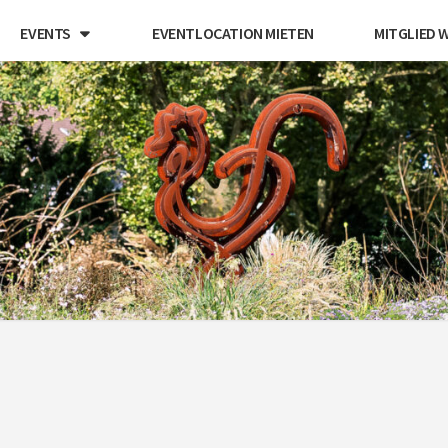
EVENTS
EVENTLOCATION MIETEN
MITGLIED 
AKS
Arbeitskreis
Schule Und
Stadtteil
E.V.
E.V.