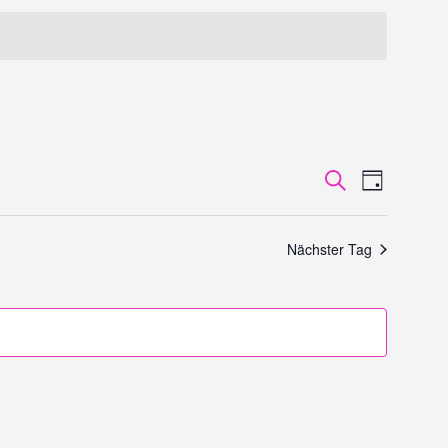
V
V
Suche
Tag
E
E
R
R
Nächster Tag
A
A
N
S
N
T
S
A
T
L
T
A